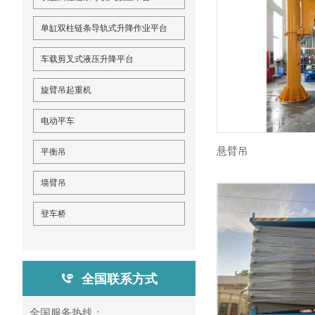
单缸双柱链条导轨式升降作业平台
车载剪叉式液压升降平台
旋臂吊起重机
电动平车
悬臂吊
平衡吊
墙臂吊
登车桥
全国联系方式
全国服务热线：