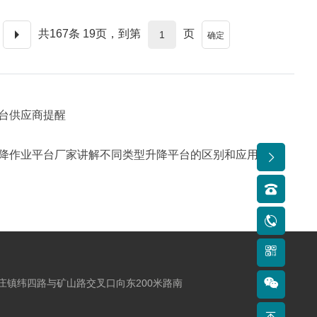
共167条 19页，到第
页
确定
平台供应商提醒
升降作业平台厂家讲解不同类型升降平台的区别和应用
庄镇纬四路与矿山路交叉口向东200米路南