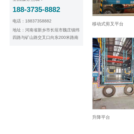
188-3735-8882
电话：18837358882
移动式剪叉平台
地址：河南省新乡市长垣市魏庄镇纬
四路与矿山路交叉口向东200米路南
升降平台