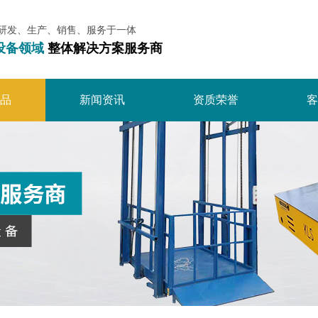
研发、生产、销售、服务于一体
设备领域
整体解决方案服务商
品
新闻资讯
资质荣誉
客