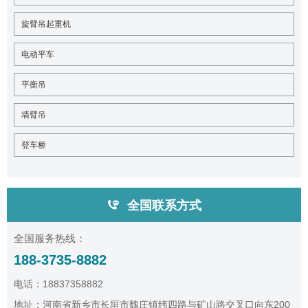
旋臂吊起重机
电动平车
平衡吊
墙臂吊
登车桥
全国联系方式
全国服务热线：
188-3735-8882
电话：18837358882
地址：河南省新乡市长垣市魏庄镇纬四路与矿山路交叉口向东200