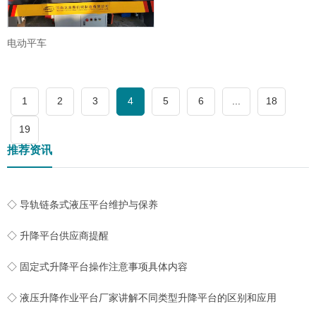
电动平车
1
2
3
4
5
6
...
18
19
推荐资讯
◇ 导轨链条式液压平台维护与保养
◇ 升降平台供应商提醒
◇ 固定式升降平台操作注意事项具体内容
◇ 液压升降作业平台厂家讲解不同类型升降平台的区别和应用