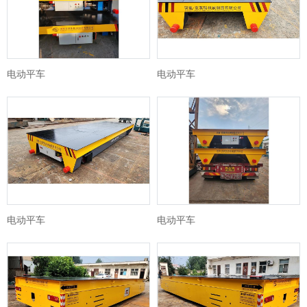
电动平车
电动平车
电动平车
电动平车