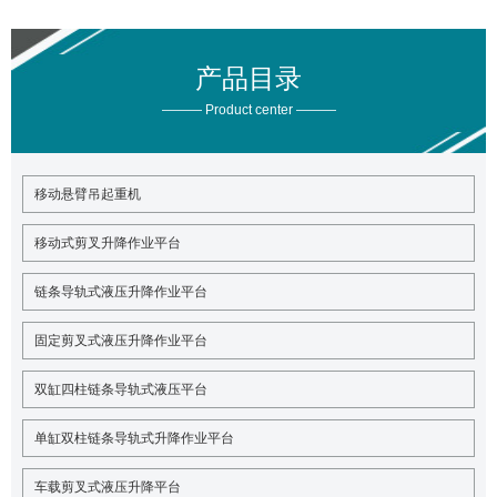
产品目录
——— Product center ———
移动悬臂吊起重机
移动式剪叉升降作业平台
链条导轨式液压升降作业平台
固定剪叉式液压升降作业平台
双缸四柱链条导轨式液压平台
单缸双柱链条导轨式升降作业平台
车载剪叉式液压升降平台