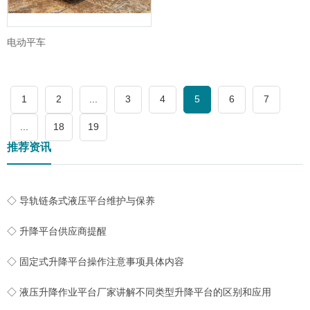
电动平车
1
2
...
3
4
5
6
7
...
18
19
推荐资讯
◇ 导轨链条式液压平台维护与保养
◇ 升降平台供应商提醒
◇ 固定式升降平台操作注意事项具体内容
◇ 液压升降作业平台厂家讲解不同类型升降平台的区别和应用