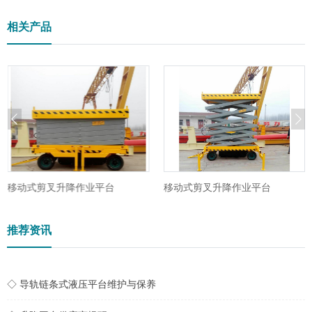
相关产品
移动式剪叉升降作业平台
移动式剪叉升降作业平台
推荐资讯
◇ 导轨链条式液压平台维护与保养