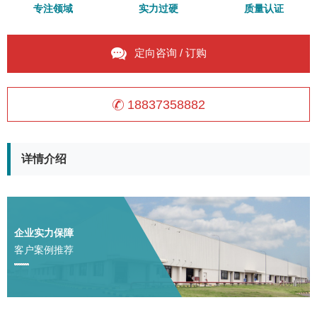
专注领域
实力过硬
质量认证
定向咨询 / 订购
18837358882
详情介绍
企业实力保障
客户案例推荐