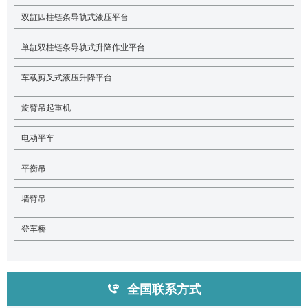
双缸四柱链条导轨式液压平台
单缸双柱链条导轨式升降作业平台
车载剪叉式液压升降平台
旋臂吊起重机
电动平车
平衡吊
墙臂吊
登车桥
全国联系方式