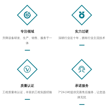
专注领域
实力过硬
升降设备研发、生产、销售、服务于一
深耕行业近十年，拥有行业主流技术
体
质量认证
承诺服务
工程质量有认证，丰富的工程实践经验
7*24小时提供完善售后服务，让您选
择无忧