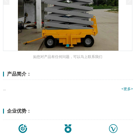
如您对产品有任何问题，可以马上联系我们
产品简介：
...
<更多>
企业优势：