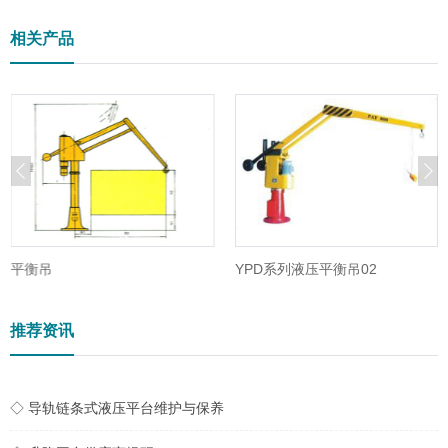
相关产品
平衡吊
YPD系列液压平衡吊02
推荐资讯
◇ 导轨链条式液压平台维护与保养