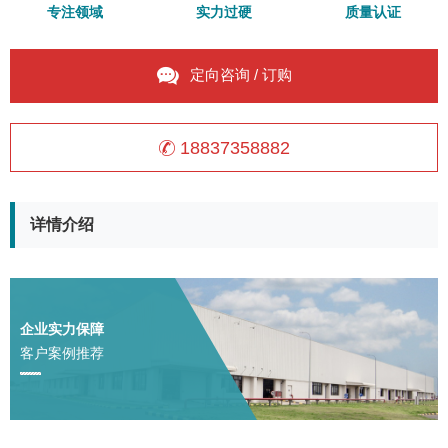
专注领域
实力过硬
质量认证
定向咨询 / 订购
18837358882
详情介绍
企业实力保障
客户案例推荐