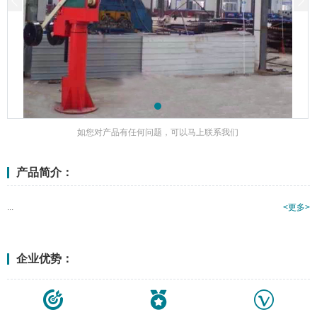
如您对产品有任何问题，可以马上联系我们
产品简介：
...
<更多>
企业优势：