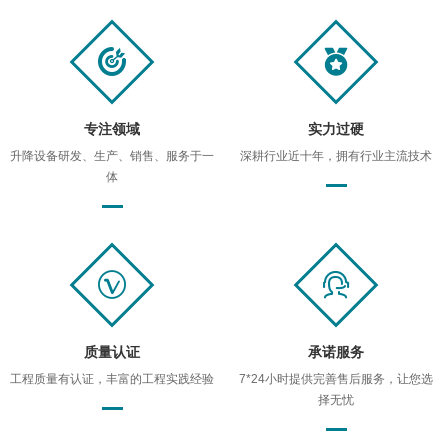
专注领域
实力过硬
升降设备研发、生产、销售、服务于一
深耕行业近十年，拥有行业主流技术
体
质量认证
承诺服务
工程质量有认证，丰富的工程实践经验
7*24小时提供完善售后服务，让您选
择无忧