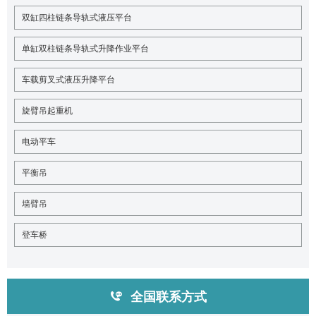
双缸四柱链条导轨式液压平台
单缸双柱链条导轨式升降作业平台
车载剪叉式液压升降平台
旋臂吊起重机
电动平车
平衡吊
墙臂吊
登车桥
全国联系方式