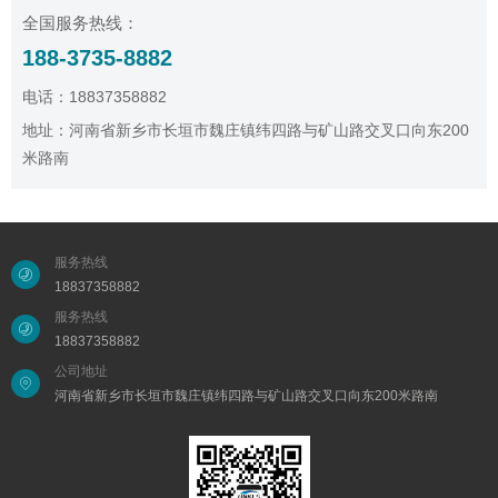
全国服务热线：
188-3735-8882
电话：18837358882
地址：河南省新乡市长垣市魏庄镇纬四路与矿山路交叉口向东200
米路南
服务热线
18837358882
服务热线
18837358882
公司地址
河南省新乡市长垣市魏庄镇纬四路与矿山路交叉口向东200米路南