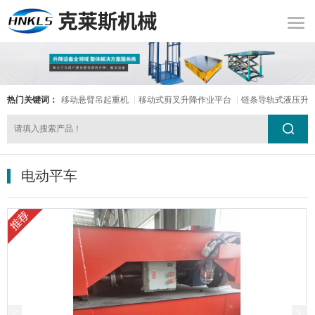
热门关键词：
移动悬臂吊起重机
移动式剪叉升降作业平台
链条导轨式液压升
电动平车