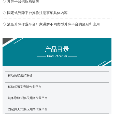
◇ 升降平台供应商提醒
◇ 固定式升降平台操作注意事项具体内容
◇ 液压升降作业平台厂家讲解不同类型升降平台的区别和应用
产品目录
——— Product center ———
移动悬臂吊起重机
移动式剪叉升降作业平台
链条导轨式液压升降作业平台
固定剪叉式液压升降作业平台