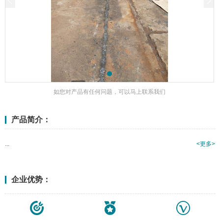
如您对产品有任何问题，可以马上联系我们
产品简介：
...
<更多>
企业优势：