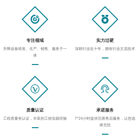
专注领域
实力过硬
升降设备研发、生产、销售、服务于一
深耕行业近十年，拥有行业主流技术
体
质量认证
承诺服务
工程质量有认证，丰富的工程实践经验
7*24小时提供完善售后服务，让您选
择无忧