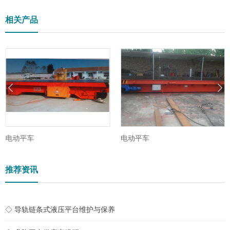
相关产品
电动平车
电动平车
推荐资讯
◇ 导轨链条式液压平台维护与保养