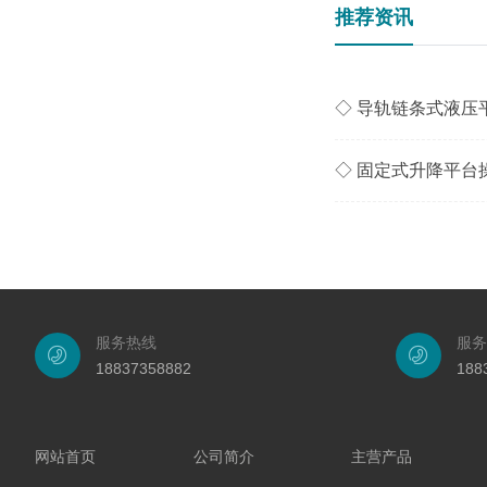
推荐资讯
◇ 导轨链条式液压
◇ 固定式升降平台
服务热线
服务
18837358882
188
网站首页
公司简介
主营产品