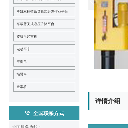
单缸双柱链条导轨式升降作业平台
车载剪叉式液压升降平台
旋臂吊起重机
电动平车
平衡吊
墙臂吊
登车桥
详情介绍
全国联系方式
全国服务热线：