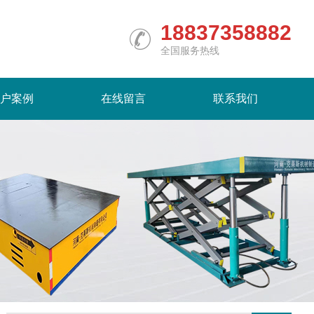
18837358882
全国服务热线
户案例
在线留言
联系我们