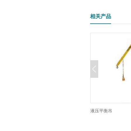
相关产品
平衡吊
液压平衡吊
了解详情