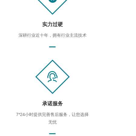
实力过硬
深耕行业近十年，拥有行业主流技术
承诺服务
7*24小时提供完善售后服务，让您选择
无忧