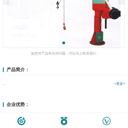
如您对产品有任何问题，可以马上联系我们
产品简介：
...
<更多>
企业优势：